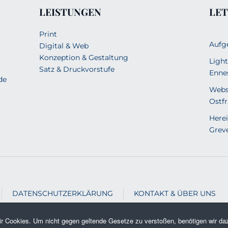
LEISTUNGEN
LET
Print
Aufg
Digital & Web
Konzeption & Gestaltung
Light
Satz & Druckvorstufe
Enne
de
Webs
Ostfr
Herei
Grev
DATENSCHUTZERKLÄRUNG
KONTAKT & ÜBER UNS
r Cookies. Um nicht gegen geltende Gesetze zu verstoßen, benötigen wir daz
ruckerei Webdesign Gestaltung | Zimmer Digital & Print . Alle 