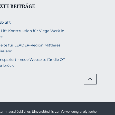
ZTE BEITRÄGE
eblüht
 Lift-Konstruktion für Viega Werk in
st
eite für LEADER-Region Mittleres
iesland
nspaziert - neue Webseite für die OT
enbrück
u Ihr ausdrückliches Einverständnis zur Verwendung analytischer
Rechte vorbehalten.