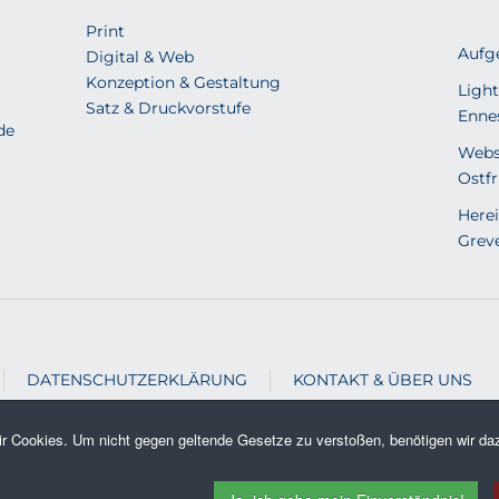
Print
Aufg
Digital & Web
Konzeption & Gestaltung
Light
Satz & Druckvorstufe
Enne
de
Webs
Ostfr
Herei
Grev
DATENSCHUTZERKLÄRUNG
KONTAKT & ÜBER UNS
r Cookies. Um nicht gegen geltende Gesetze zu verstoßen, benötigen wir daz
ruckerei Webdesign Gestaltung | Zimmer Digital & Print . Alle 